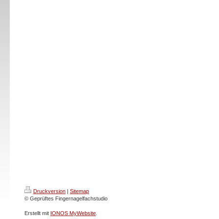
Druckversion
|
Sitemap
© Geprüftes Fingernagelfachstudio
Erstellt mit
IONOS MyWebsite
.